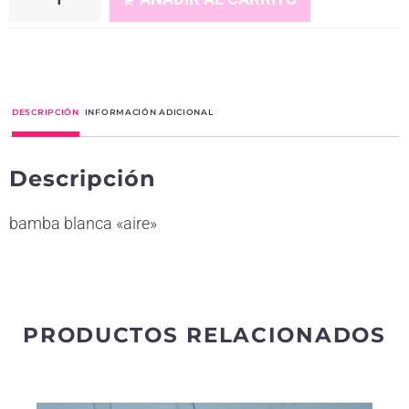
A
l
t
DESCRIPCIÓN
INFORMACIÓN ADICIONAL
e
r
Descripción
n
a
bamba blanca «aire»
t
i
v
e
PRODUCTOS RELACIONADOS
: