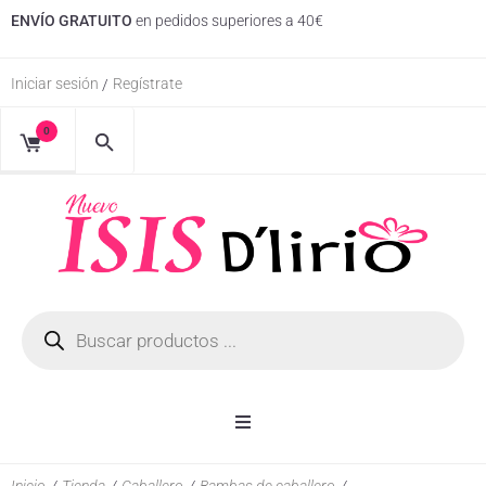
ENVÍO GRATUITO
en pedidos superiores a 40€
Iniciar sesión
Regístrate
/
0
Inicio
Inicio
/
Tienda
/
Caballero
/
Bambas de caballero
/