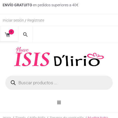
ENVÍO GRATUITO
en pedidos superiores a 40€
Iniciar sesión
Regístrate
/
0
Inicio
Inicio
/
Tienda
/
Niño/Niña
/
Zapatos de vestir niño
/
blucher bebe