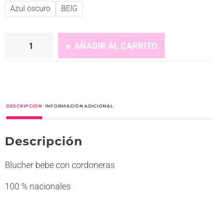
Azul oscuro
BEIG
AÑADIR AL CARRITO
A
l
t
DESCRIPCIÓN
INFORMACIÓN ADICIONAL
e
r
Descripción
n
a
Blucher bebe con cordoneras
t
i
100 % nacionales
v
e