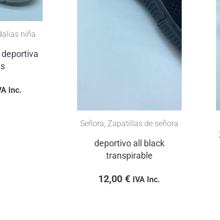
alias niña
 deportiva
es
VA Inc.
Señora
,
Zapatillas de señora
deportivo all black
transpirable
12,00
€
IVA Inc.