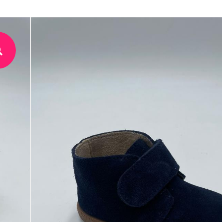
botin velcro serr
nacionnal
24,00
€
IVA Inc.
SKU:
47130
Categorías:
Niño/Niña
,
Zapatos de vestir niño