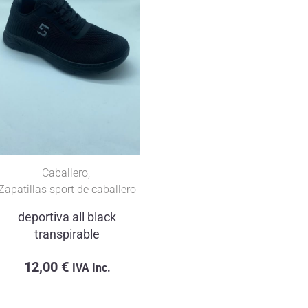
Niño/Niña
,
Sandalias 
Sandalias niña cruz
bubble
14,00
€
IVA Inc.
Caballero
,
Zapatillas sport de caballero
deportiva all black
transpirable
12,00
€
IVA Inc.