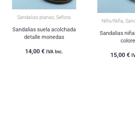
Sandalias planas
,
Señora
Niño/Niña
,
Sand
Sandalias suela acolchada
Sandalias niña
detalle monedas
color
14,00
€
IVA Inc.
15,00
€
I