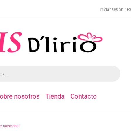
Iniciar sesión
Re
/
obre nosotros
Tienda
Contacto
ex nacionnal