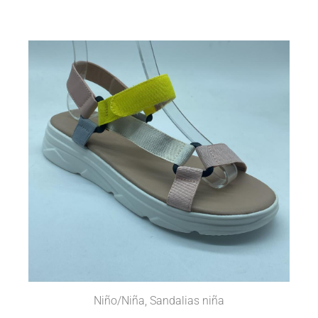
Niño/Niña
,
Sandalias niña