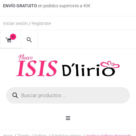
ENVÍO GRATUITO
en pedidos superiores a 40€
Iniciar sesión
Regístrate
/
0
Inicio
Inicio
/
Tienda
/
Señora
/
Sandalias planas
/
esclava señora decorada