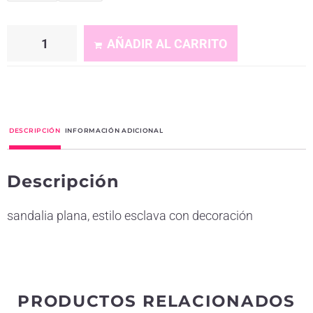
AÑADIR AL CARRITO
A
l
t
DESCRIPCIÓN
INFORMACIÓN ADICIONAL
e
r
Descripción
n
a
sandalia plana, estilo esclava con decoración
t
i
v
e
PRODUCTOS RELACIONADOS
: