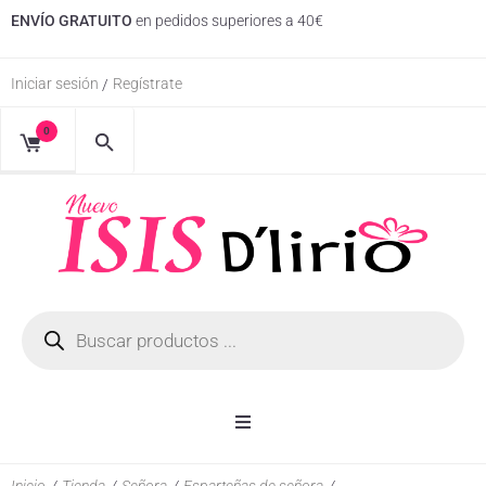
ENVÍO GRATUITO
en pedidos superiores a 40€
Iniciar sesión
Regístrate
/
0
Inicio
Inicio
/
Tienda
/
Señora
/
Esparteñas de señora
/