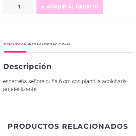
AÑADIR AL CARRITO
A
l
t
DESCRIPCIÓN
INFORMACIÓN ADICIONAL
e
r
Descripción
n
a
esparteña señora cuña 6 cm con plantilla acolchada
t
antideslizante
i
v
e
:
PRODUCTOS RELACIONADOS