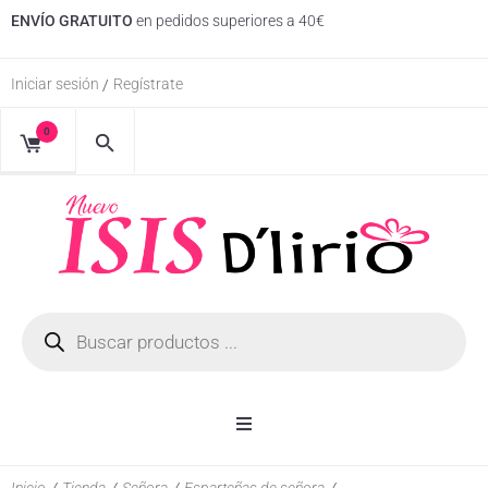
ENVÍO GRATUITO
en pedidos superiores a 40€
Iniciar sesión
Regístrate
/
0
Inicio
Inicio
/
Tienda
/
Señora
/
Esparteñas de señora
/