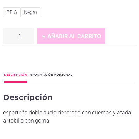
BEIG
Negro
AÑADIR AL CARRITO
A
l
t
DESCRIPCIÓN
INFORMACIÓN ADICIONAL
e
r
Descripción
n
a
esparteña doble suela decorada con cuerdas y atada
t
al tobillo con goma
i
v