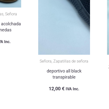
illas de señora
Caballero
,
Zapatillas sport de caballero
o all black
deportiva all black
pirable
transpirable
€
IVA Inc.
12,00
€
IVA Inc.