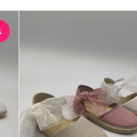
Esparteñas tull 
24,00
€
IVA Inc.
SKU:
1001lc10
Categorías:
Esparteñas niña
,
Niño/Niña
Talla