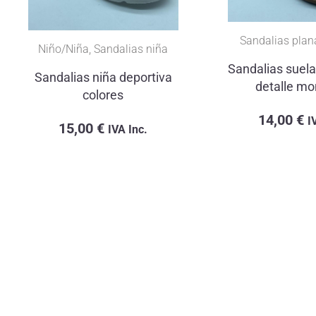
Sandalias planas
,
Señora
Sandalias suela acolchada
detalle monedas
14,00
€
IVA Inc.
Señora
,
Zapat
deportiv
trans
12,00