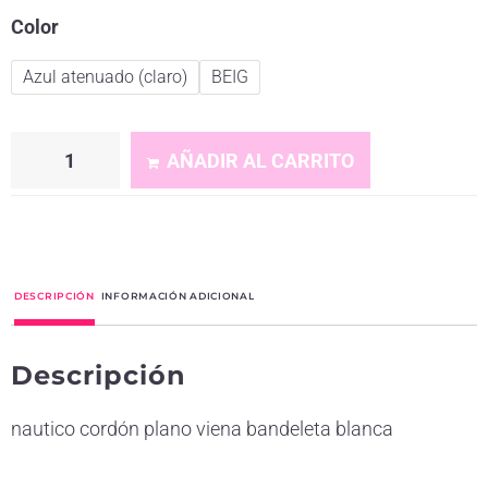
Color
Azul atenuado (claro)
BEIG
AÑADIR AL CARRITO
A
l
t
DESCRIPCIÓN
INFORMACIÓN ADICIONAL
e
r
Descripción
n
a
nautico cordón plano viena bandeleta blanca
t
i