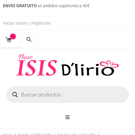
ENVÍO GRATUITO
en pedidos superiores a 40€
Iniciar sesión
Regístrate
/
0
Inicio
Inicio
/
Tienda
/
Niño/Niña
/
Zapatos de vestir niño
/