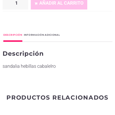
AÑADIR AL CARRITO
A
l
t
DESCRIPCIÓN
INFORMACIÓN ADICIONAL
e
r
Descripción
n
a
sandalia hebillas cabalelro
t
i
v
e
PRODUCTOS RELACIONADOS
: