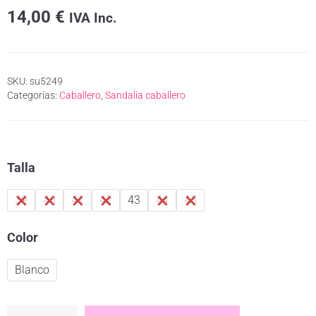
14,00
€
IVA Inc.
SKU:
su5249
Categorías:
Caballero
,
Sandalia caballero
Talla
39
40
41
42
43
44
45
Color
Blanco