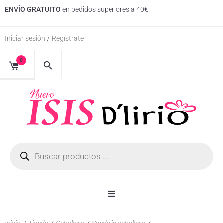
ENVÍO GRATUITO
en pedidos superiores a 40€
Iniciar sesión
Regístrate
/
0
Inicio
Inicio
/
Tienda
/
Caballero
/
Sandalia caballero
/