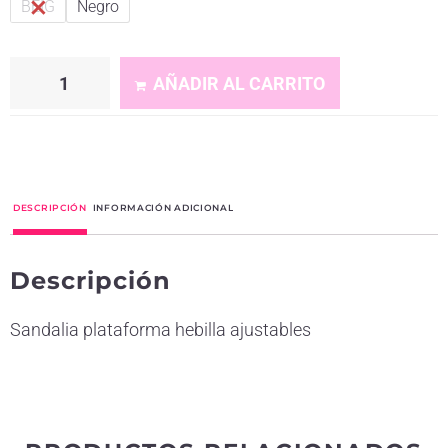
BEIG
Negro
AÑADIR AL CARRITO
A
l
t
DESCRIPCIÓN
INFORMACIÓN ADICIONAL
e
r
Descripción
n
a
Sandalia plataforma hebilla ajustables
t
i
v
e