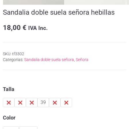
Sandalia doble suela señora hebillas
18,00
€
IVA Inc.
SKU:
tf3302
Categorías:
Sandalia doble suela señora
,
Señora
Talla
36
37
38
39
40
41
Color