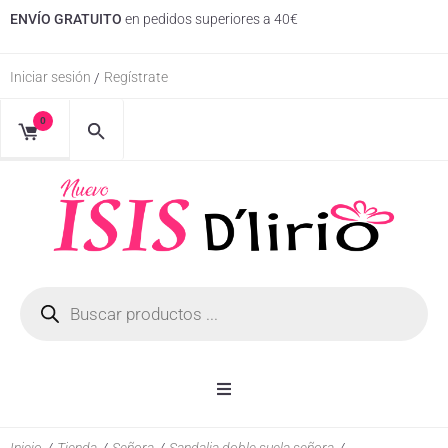
ENVÍO GRATUITO
en pedidos superiores a 40€
Iniciar sesión
Regístrate
/
0
Inicio
Inicio
/
Tienda
/
Señora
/
Sandalia doble suela señora
/