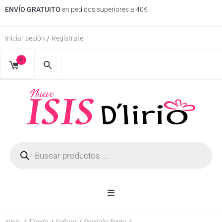
ENVÍO GRATUITO
en pedidos superiores a 40€
Iniciar sesión
Regístrate
/
0
Inicio
Inicio
/
Tienda
/
Señora
/
Sandalia fiesta
/