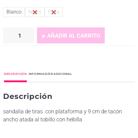
Blanco
Negro
Plata
AÑADIR AL CARRITO
A
l
t
DESCRIPCIÓN
INFORMACIÓN ADICIONAL
e
r
Descripción
n
a
sandalia de tiras con plataforma y 9 cm de tacón
t
ancho atada al tobillo con hebilla
i
v