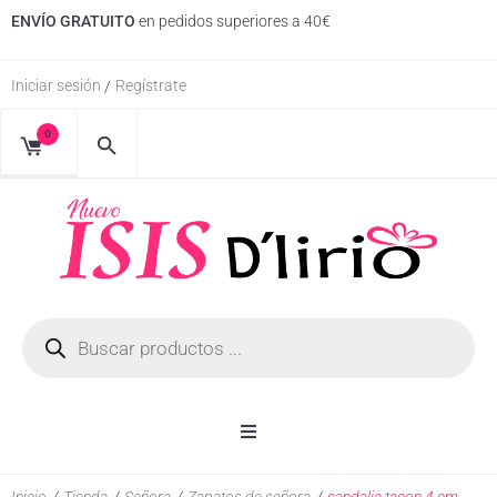
ENVÍO GRATUITO
en pedidos superiores a 40€
Iniciar sesión
Regístrate
/
0
Inicio
Inicio
/
Tienda
/
Señora
/
Zapatos de señora
/
sandalia tacon 4 cm