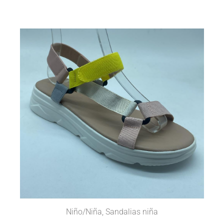
Niño/Niña
,
Sandalias niña