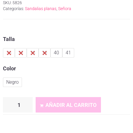
SKU:
5826
Categorías:
Sandalias planas
,
Señora
Talla
36
37
38
39
40
41
Color
Negro
AÑADIR AL CARRITO
A
l