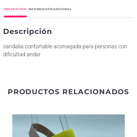
t
DESCRIPCIÓN
INFORMACIÓN ADICIONAL
e
r
Descripción
n
a
sandalia confortable aconsejada para personas con
t
dificultad andar
i
v
e
:
PRODUCTOS RELACIONADOS