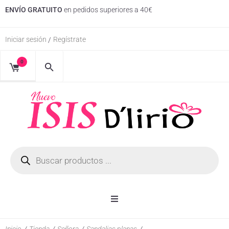
ENVÍO GRATUITO
en pedidos superiores a 40€
Iniciar sesión
Regístrate
/
0
Inicio
Inicio
/
Tienda
/
Señora
/
Sandalias planas
/