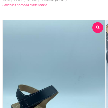
Sandalias comoda atada tobillo
Sobre nosotros
Tienda
Contacto