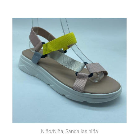
Niño/Niña
,
Sandalias niña