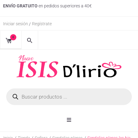
ENVÍO GRATUITO
en pedidos superiores a 40€
Iniciar sesión
Regístrate
/
0
Inicio
Inicio
/
Tienda
/
Señora
/
Sandalias planas
/
Sandalias planas las bio