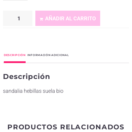
AÑADIR AL CARRITO
A
l
t
DESCRIPCIÓN
INFORMACIÓN ADICIONAL
e
r
Descripción
n
a
sandalia hebillas suela bio
t
i
v
e
PRODUCTOS RELACIONADOS
: