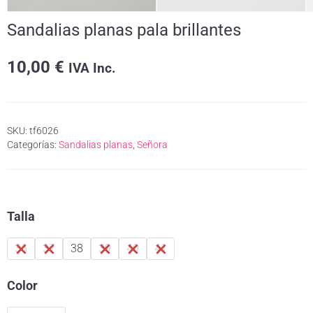
Sandalias planas pala brillantes
10,00
€
IVA Inc.
SKU:
tf6026
Categorías:
Sandalias planas
,
Señora
Talla
36
37
38
39
40
41
Color