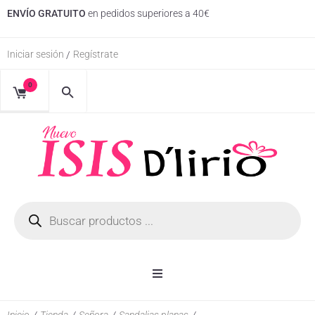
ENVÍO GRATUITO
en pedidos superiores a 40€
Iniciar sesión
Regístrate
/
0
Inicio
Inicio
/
Tienda
/
Señora
/
Sandalias planas
/