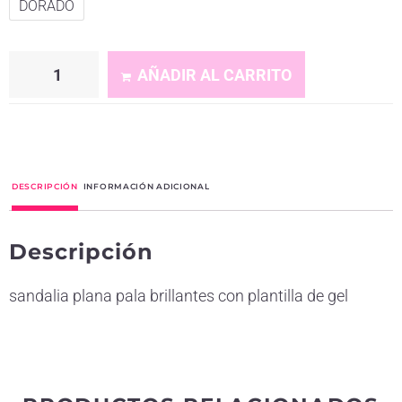
DORADO
AÑADIR AL CARRITO
A
l
t
DESCRIPCIÓN
INFORMACIÓN ADICIONAL
e
r
Descripción
n
a
sandalia plana pala brillantes con plantilla de gel
t
i
v
e