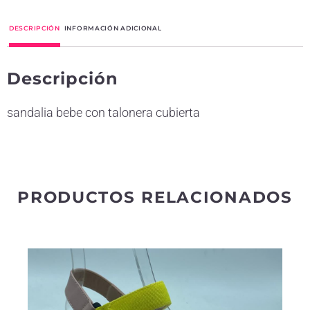
t
DESCRIPCIÓN
INFORMACIÓN ADICIONAL
e
r
Descripción
n
a
sandalia bebe con talonera cubierta
t
i
v
e
PRODUCTOS RELACIONADOS
: