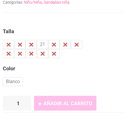
Categorías:
Niño/Niña
,
Sandalias niña
Talla
18
19
20
21
22
23
24
25
26
27
28
29
Color
Blanco
AÑADIR AL CARRITO
A
l