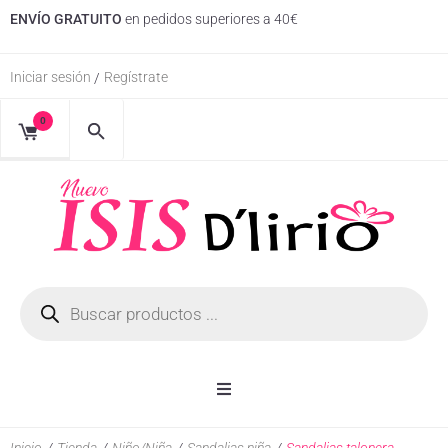
ENVÍO GRATUITO
en pedidos superiores a 40€
Iniciar sesión
Regístrate
/
0
Inicio
Inicio
/
Tienda
/
Niño/Niña
/
Sandalias niña
/
Sandalias talonera