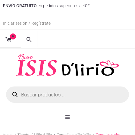
ENVÍO GRATUITO
en pedidos superiores a 40€
Iniciar sesión
Regístrate
/
0
Inicio
Inicio
/
Tienda
/
Niño/Niña
/
Zapatillas niño/niña
/
Zapatilla bebe