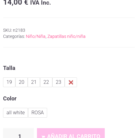
14,00
€
IVA Inc.
SKU:
n2183
Categorías:
Niño/Niña
,
Zapatillas niño/niña
Talla
19
20
21
22
23
24
Color
all white
ROSA
AÑADIR AL CARRITO