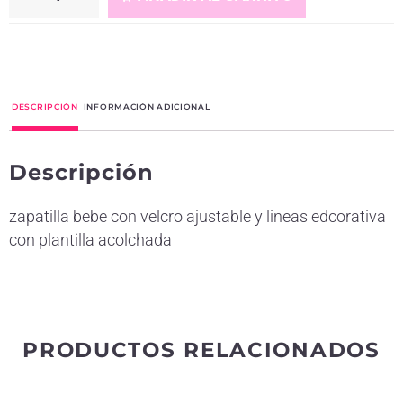
A
l
t
DESCRIPCIÓN
INFORMACIÓN ADICIONAL
e
r
Descripción
n
a
zapatilla bebe con velcro ajustable y lineas edcorativa
t
con plantilla acolchada
i
v
e
:
PRODUCTOS RELACIONADOS