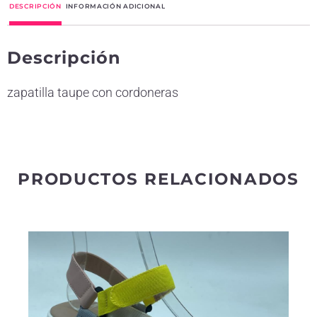
DESCRIPCIÓN
INFORMACIÓN ADICIONAL
e
r
Descripción
n
a
zapatilla taupe con cordoneras
t
i
v
e
PRODUCTOS RELACIONADOS
: