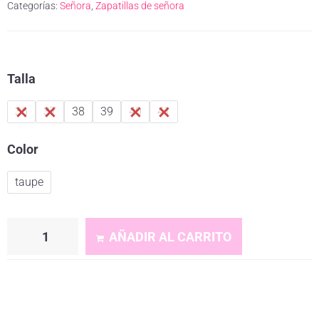
Categorías:
Señora
,
Zapatillas de señora
Talla
36
37
38
39
40
41
Color
taupe
AÑADIR AL CARRITO
A
l
t