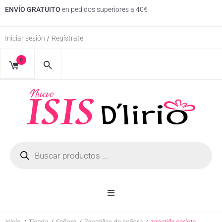
ENVÍO GRATUITO
en pedidos superiores a 40€
Iniciar sesión
Regístrate
/
0
Inicio
Inicio
/
Tienda
/
Señora
/
Zapatillas de señora
/
zapatilla cadete