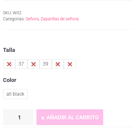
SKU:
W02
Categorías:
Señora
,
Zapatillas de señora
Talla
36
37
38
39
40
41
Color
all black
AÑADIR AL CARRITO
A