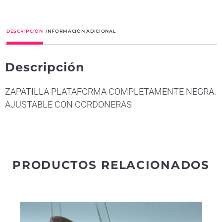
l
t
DESCRIPCIÓN
INFORMACIÓN ADICIONAL
e
r
Descripción
n
a
ZAPATILLA PLATAFORMA COMPLETAMENTE NEGRA.
t
AJUSTABLE CON CORDONERAS
i
v
e
:
PRODUCTOS RELACIONADOS