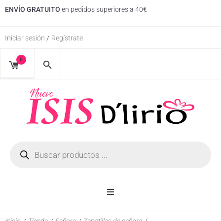
ENVÍO GRATUITO
en pedidos superiores a 40€
Iniciar sesión
Regístrate
/
0
Inicio
Inicio
/
Tienda
/
Señora
/
Zapatillas de señora
/