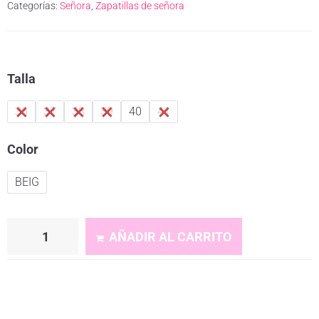
Categorías:
Señora
,
Zapatillas de señora
Talla
36
37
38
39
40
41
Color
BEIG
AÑADIR AL CARRITO
A
l
t