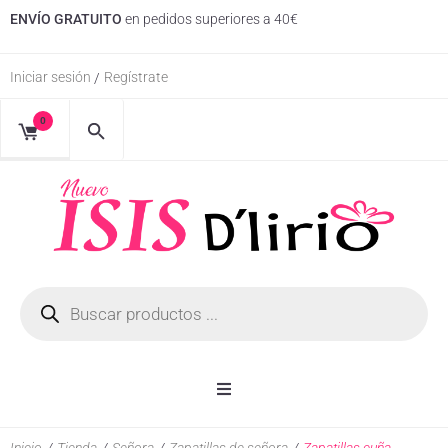
ENVÍO GRATUITO
en pedidos superiores a 40€
Iniciar sesión
Regístrate
/
0
Inicio
Inicio
/
Tienda
/
Señora
/
Zapatillas de señora
/
Zapatillas cuña