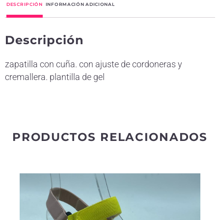
DESCRIPCIÓN
INFORMACIÓN ADICIONAL
e
r
Descripción
n
a
zapatilla con cuña. con ajuste de cordoneras y
t
cremallera. plantilla de gel
i
v
e
:
PRODUCTOS RELACIONADOS