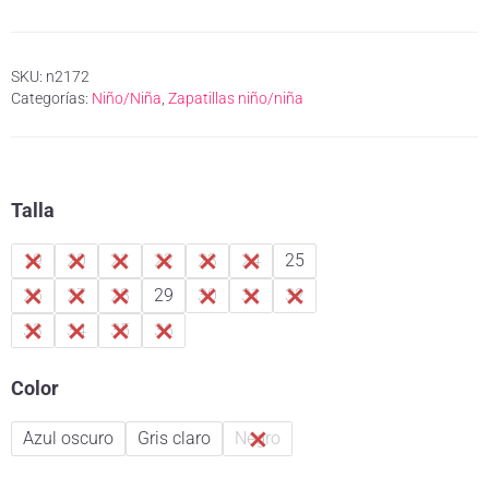
SKU:
n2172
Categorías:
Niño/Niña
,
Zapatillas niño/niña
Talla
19
20
21
22
23
24
25
26
27
28
29
30
31
32
33
34
35
36
Color
Azul oscuro
Gris claro
Negro