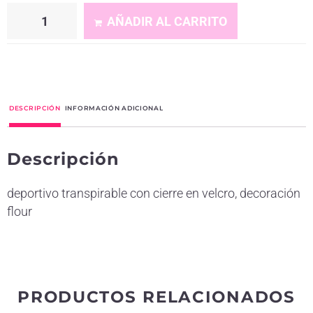
AÑADIR AL CARRITO
A
l
t
DESCRIPCIÓN
INFORMACIÓN ADICIONAL
e
r
Descripción
n
a
deportivo transpirable con cierre en velcro, decoración
t
flour
i
v
e
:
PRODUCTOS RELACIONADOS