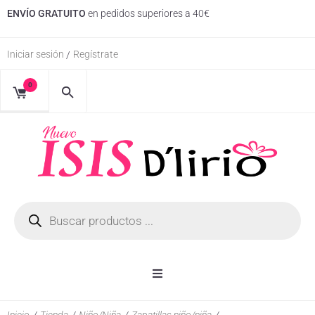
ENVÍO GRATUITO
en pedidos superiores a 40€
Iniciar sesión
Regístrate
/
0
Inicio
Inicio
/
Tienda
/
Niño/Niña
/
Zapatillas niño/niña
/