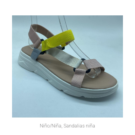
Niño/Niña
,
Sandalias niña