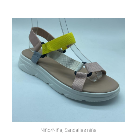
Niño/Niña
,
Sandalias niña