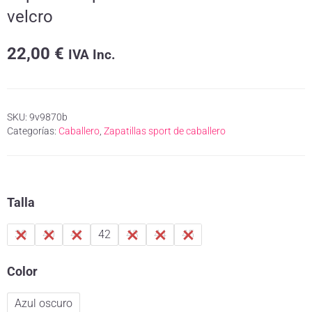
velcro
22,00
€
IVA Inc.
SKU:
9v9870b
Categorías:
Caballero
,
Zapatillas sport de caballero
Talla
39
40
41
42
43
44
45
Color
Azul oscuro