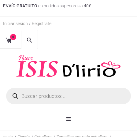
ENVÍO GRATUITO
en pedidos superiores a 40€
Iniciar sesión
Regístrate
/
0
Inicio
Inicio
/
Tienda
/
Caballero
/
Zapatillas sport de caballero
/