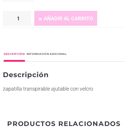
AÑADIR AL CARRITO
A
l
t
DESCRIPCIÓN
INFORMACIÓN ADICIONAL
e
r
Descripción
n
a
zapatilla transpirable ajutable con velcro
t
i
v
e
PRODUCTOS RELACIONADOS
: