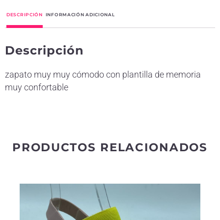
t
DESCRIPCIÓN
INFORMACIÓN ADICIONAL
e
r
Descripción
n
a
zapato muy muy cómodo con plantilla de memoria
t
muy confortable
i
v
e
:
PRODUCTOS RELACIONADOS