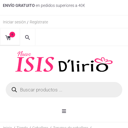
ENVÍO GRATUITO
en pedidos superiores a 40€
Iniciar sesión
Regístrate
/
0
Inicio
Inicio
/
Tienda
/
Caballero
/
Zapatos de caballero
/