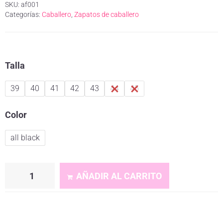
SKU:
af001
Categorías:
Caballero
,
Zapatos de caballero
Talla
39
40
41
42
43
44
45
Color
all black
AÑADIR AL CARRITO
A
l